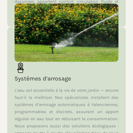
dessinées apportent confort, circulation fluide et
raffinement à votre aménagement de jardin à
Valenciennes.
Systèmes d’arrosage
L’eau est essentielle à la vie de votre jardin — encore
faut-il la maîtriser. Nos spécialistes installent des
systèmes d’arrosage automatiques à Valenciennes,
programmables et discrets, assurant un apport
régulier en eau tout en réduisant la consommation.
Nous proposons aussi des solutions écologiques :