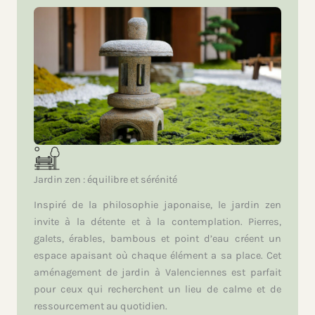
Jardin zen : équilibre et sérénité
Inspiré de la philosophie japonaise, le jardin zen
invite à la détente et à la contemplation. Pierres,
galets, érables, bambous et point d’eau créent un
espace apaisant où chaque élément a sa place. Cet
aménagement de jardin à Valenciennes est parfait
pour ceux qui recherchent un lieu de calme et de
ressourcement au quotidien.