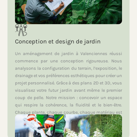
Conception et design de jardin
Un aménagement de jardin à Valenciennes réussi
commence par une conception rigoureuse. Nous
analysons la configuration du terrain, l’exposition, le
drainage et vos préférences esthétiques pour créer un
projet personnalisé. Grâce à des plans 2D et 3D, vous
visualisez votre futur jardin avant même le premier
coup de pelle. Notre mission : concevoir un espace
qui respire la cohérence, la fluidité et le bien-être.
Chaque plante, chaque courbe, chaque matériau est
choisi pour s’accorder à votre mode de vie et au
climat du Nord.