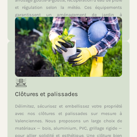
arrosage goutte-à-goutte, récupération d’eau de pluie
et régulation selon la météo. Ces équipements
garantissent un aménagement de jardin à
Valenciennes à la fois pratique, économique et
respectueux de l’environnement.
Clôtures et palissades
Délimitez, sécurisez et embellissez votre propriété
avec nos clôtures et palissades sur mesure à
Valenciennes. Nous proposons un large choix de
matériaux — bois, aluminium, PVC, grillage rigide —
pour allier solidité et esthétique. Une clôture bien