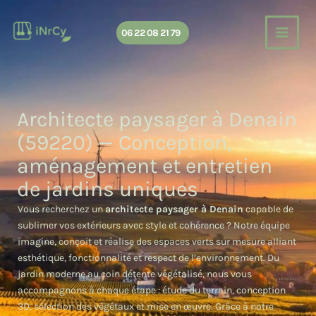
Aller
au
06 22 08 21 79
contenu
Architecte paysager à Denain
(59220) — Conception,
aménagement et entretien
de jardins uniques
Vous recherchez un
architecte paysager à Denain
capable de
sublimer vos extérieurs avec style et cohérence ? Notre équipe
imagine, conçoit et réalise des espaces verts sur mesure alliant
esthétique, fonctionnalité et respect de l’environnement. Du
jardin moderne au coin détente végétalisé, nous vous
accompagnons à chaque étape : étude du terrain, conception
3D, sélection des végétaux et mise en œuvre. Grâce à notre