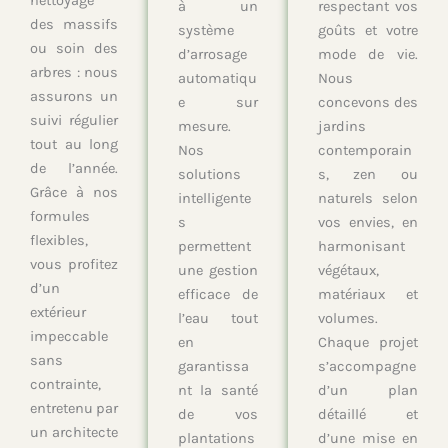
nettoyage
à un
respectant vos
des massifs
système
goûts et votre
ou soin des
d’arrosage
mode de vie.
arbres : nous
automatiqu
Nous
assurons un
e sur
concevons des
suivi régulier
mesure.
jardins
tout au long
Nos
contemporain
de l’année.
solutions
s, zen ou
Grâce à nos
intelligente
naturels selon
formules
s
vos envies, en
flexibles,
permettent
harmonisant
vous profitez
une gestion
végétaux,
d’un
efficace de
matériaux et
extérieur
l’eau tout
volumes.
impeccable
en
Chaque projet
sans
garantissa
s’accompagne
contrainte,
nt la santé
d’un plan
entretenu par
de vos
détaillé et
un architecte
plantations
d’une mise en