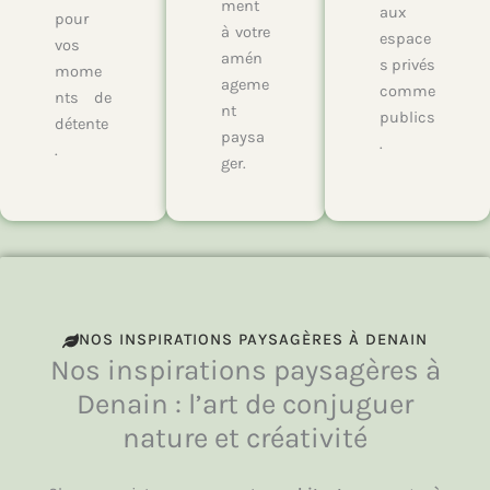
ment
aux
pour
à votre
espace
vos
amén
s privés
mome
ageme
comme
nts de
nt
publics
détente
paysa
.
.
ger.
NOS INSPIRATIONS PAYSAGÈRES À DENAIN
Nos inspirations paysagères à
Denain : l’art de conjuguer
nature et créativité