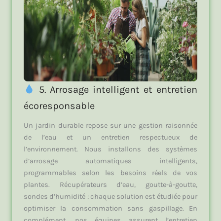
5. Arrosage intelligent et entretien
écoresponsable
Un jardin durable repose sur une gestion raisonnée
de l’eau et un entretien respectueux de
l’environnement. Nous installons des systèmes
d’arrosage automatiques intelligents,
programmables selon les besoins réels de vos
plantes. Récupérateurs d’eau, goutte-à-goutte,
sondes d’humidité : chaque solution est étudiée pour
optimiser la consommation sans gaspillage. En
complément, nos équipes assurent l’entretien