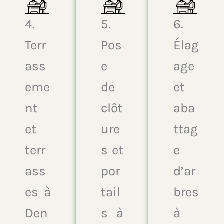
4.
5.
6.
Terr
Pos
Élag
ass
e
age
eme
de
et
nt
clôt
aba
et
ure
ttag
terr
s et
e
ass
por
d’ar
es à
tail
bres
Den
s à
à