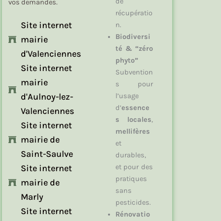
de
vos demandes.
récupératio
Site internet
n.
Biodiversi
mairie
té & “zéro
d'Valenciennes
phyto”
Site internet
Subvention
mairie
s pour
d'Aulnoy-lez-
l’usage
d’
essence
Valenciennes
s locales
,
Site internet
mellifères
mairie de
et
Saint-Saulve
durables,
Site internet
et pour des
pratiques
mairie de
sans
Marly
pesticides.
Site internet
Rénovatio