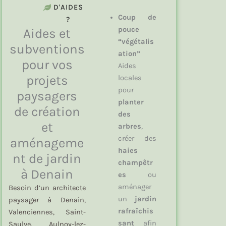
D'AIDES
Coup de
?
pouce
Aides et
“végétalis
subventions
ation”
pour vos
Aides
projets
locales
pour
paysagers
planter
de création
des
et
arbres
,
créer des
aménageme
haies
nt de jardin
champêtr
à Denain
es
ou
aménager
Besoin d’un architecte
un
jardin
paysager à Denain,
rafraîchis
Valenciennes, Saint-
sant
afin
Saulve, Aulnoy-lez-