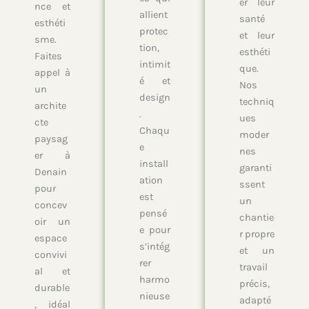
er leur
nce et
allient
santé
esthéti
protec
et leur
sme.
tion,
esthéti
Faites
intimit
que.
appel à
é et
Nos
un
design
techniq
archite
.
ues
cte
Chaqu
moder
paysag
e
nes
er à
install
garanti
Denain
ation
ssent
pour
est
un
concev
pensé
chantie
oir un
e pour
r propre
espace
s’intég
et un
convivi
rer
travail
al et
harmo
précis,
durable
nieuse
adapté
, idéal