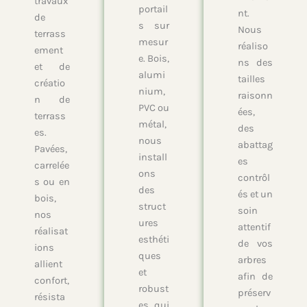
travaux
portail
nt.
de
s sur
Nous
terrass
mesur
réaliso
ement
e. Bois,
ns des
et de
alumi
tailles
créatio
nium,
raisonn
n de
PVC ou
ées,
terrass
métal,
des
es.
nous
abattag
Pavées,
install
es
carrelée
ons
contrôl
s ou en
des
és et un
bois,
struct
soin
nos
ures
attentif
réalisat
esthéti
de vos
ions
ques
arbres
allient
et
afin de
confort,
robust
préserv
résista
es qui