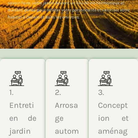
savoir-faire, votre jardin devient un lieu de vie harmonieux et
durable, pensé pour refléter votre personnalité et valoriser votre
habitat à Denain et dans les environs.
1.
2.
3.
Entreti
Arrosa
Concept
en de
ge
ion et
jardin
autom
aménag