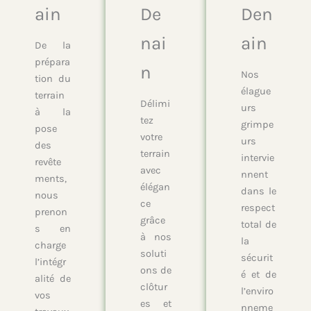
ain
De
Den
nai
ain
De la
prépara
n
Nos
tion du
élague
terrain
Délimi
urs
à la
tez
grimpe
pose
votre
urs
des
terrain
intervie
revête
avec
nnent
ments,
élégan
dans le
nous
ce
respect
prenon
grâce
total de
s en
à nos
la
charge
soluti
sécurit
l’intégr
ons de
é et de
alité de
clôtur
l’enviro
vos
es et
nneme