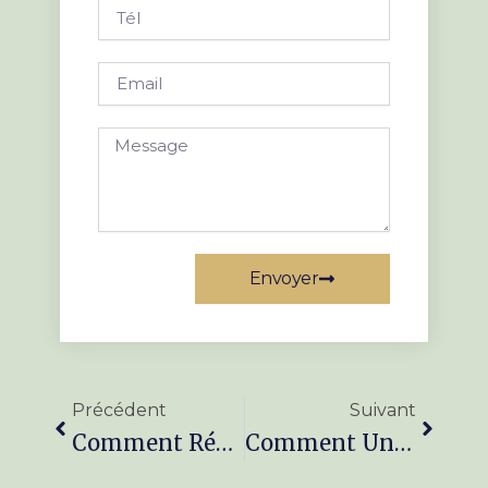
Tél
Email
Message
Envoyer
Précédent
Suivan
Précédent
Suivant
Comment Réussir La Création De Terrasse À Valenciennes Avec Un Paysagiste ?
Comment Un Paysagiste À Saint-Saulve Conçoit Une Terrasse Moderne Élégante Et Durable ?