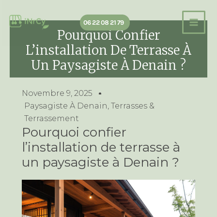
Aller
au
06 22 08 21 79
contenu
Pourquoi Confier
L’installation De Terrasse À
Un Paysagiste À Denain ?
Novembre 9, 2025
Paysagiste À Denain
,
Terrasses &
Terrassement
Pourquoi confier
l’installation de terrasse à
un paysagiste à Denain ?