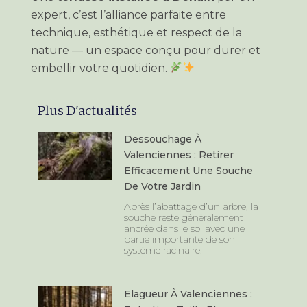
expert, c’est l’alliance parfaite entre
technique, esthétique et respect de la
nature — un espace conçu pour durer et
embellir votre quotidien.
Plus D'actualités
Dessouchage À
Valenciennes : Retirer
Efficacement Une Souche
De Votre Jardin
Après l’abattage d’un arbre, la
souche reste généralement
ancrée dans le sol avec une
partie importante de son
système racinaire.
Elagueur À Valenciennes :