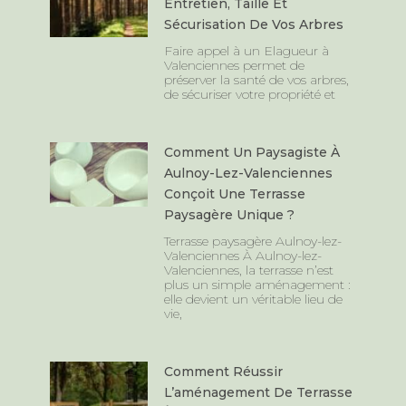
Entretien, Taille Et
Sécurisation De Vos Arbres
Faire appel à un Elagueur à
Valenciennes permet de
préserver la santé de vos arbres,
de sécuriser votre propriété et
Comment Un Paysagiste À
Aulnoy-Lez-Valenciennes
Conçoit Une Terrasse
Paysagère Unique ?
Terrasse paysagère Aulnoy-lez-
Valenciennes À Aulnoy-lez-
Valenciennes, la terrasse n’est
plus un simple aménagement :
elle devient un véritable lieu de
vie,
Comment Réussir
L’aménagement De Terrasse