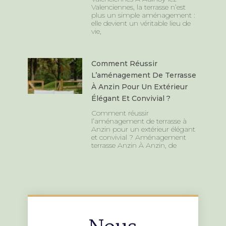
Valenciennes, la terrasse n’est
plus un simple aménagement :
elle devient un véritable lieu de
vie,
Comment Réussir
L’aménagement De Terrasse
À Anzin Pour Un Extérieur
Élégant Et Convivial ?
Comment réussir
l’aménagement de terrasse à
Anzin pour un extérieur élégant
et convivial ? Aménagement
terrasse Anzin À Anzin, de