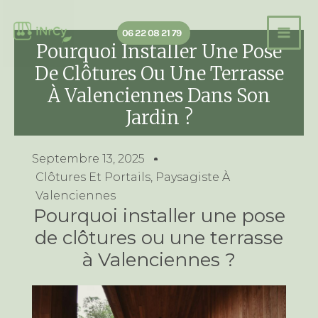
Aller
au
06 22 08 21 79
contenu
Pourquoi Installer Une Pose
De Clôtures Ou Une Terrasse
À Valenciennes Dans Son
Jardin ?
Septembre 13, 2025
Clôtures Et Portails
,
Paysagiste À
Valenciennes
Pourquoi installer une pose
de clôtures ou une terrasse
à Valenciennes ?