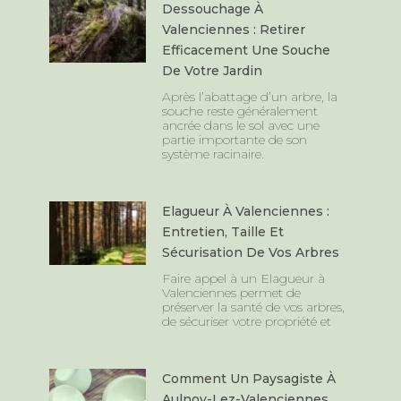
Dessouchage À
Valenciennes : Retirer
Efficacement Une Souche
De Votre Jardin
Après l’abattage d’un arbre, la
souche reste généralement
ancrée dans le sol avec une
partie importante de son
système racinaire.
Elagueur À Valenciennes :
Entretien, Taille Et
Sécurisation De Vos Arbres
Faire appel à un Elagueur à
Valenciennes permet de
préserver la santé de vos arbres,
de sécuriser votre propriété et
Comment Un Paysagiste À
Aulnoy-Lez-Valenciennes