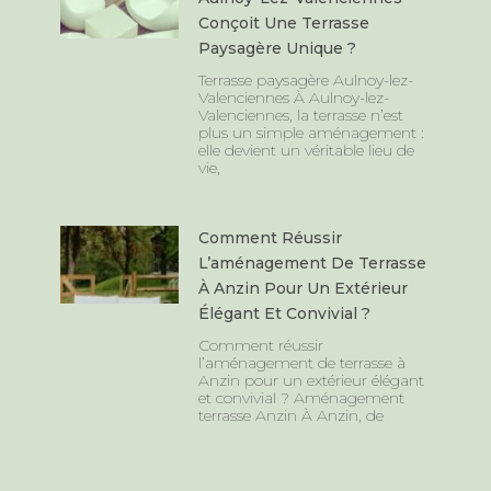
Conçoit Une Terrasse
Paysagère Unique ?
Terrasse paysagère Aulnoy-lez-
Valenciennes À Aulnoy-lez-
Valenciennes, la terrasse n’est
plus un simple aménagement :
elle devient un véritable lieu de
vie,
Comment Réussir
L’aménagement De Terrasse
À Anzin Pour Un Extérieur
Élégant Et Convivial ?
Comment réussir
l’aménagement de terrasse à
Anzin pour un extérieur élégant
et convivial ? Aménagement
terrasse Anzin À Anzin, de